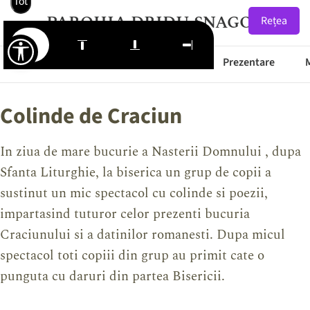
Tot
PAROHIA DRIDU SNAGOV
Rețea
Starea Drumurilor
Prima Pagină
Prezentare
Colinde de Craciun
In ziua de mare bucurie a Nasterii Domnului , dupa
Sfanta Liturghie, la biserica un grup de copii a
sustinut un mic spectacol cu colinde si poezii,
impartasind tuturor celor prezenti bucuria
Craciunului si a datinilor romanesti. Dupa micul
spectacol toti copiii din grup au primit cate o
punguta cu daruri din partea Bisericii.