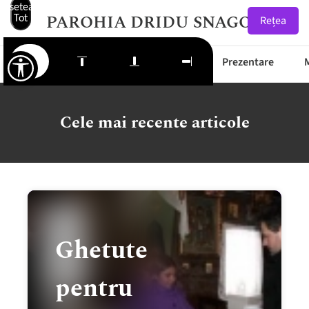
Resetează
PAROHIA DRIDU SNAGOV
Tot
Rețea
Starea Drumurilor
Prima Pagină
Prezentare
Cele mai recente articole
Ghetute
pentru