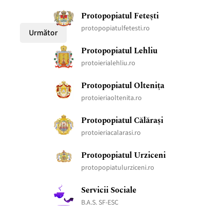
Protopopiatul Fetești
protopopiatulfetesti.ro
Următor
Protopopiatul Lehliu
protoierialehliu.ro
Protopopiatul Oltenița
protoieriaoltenita.ro
Protopopiatul Călărași
protoieriacalarasi.ro
Protopopiatul Urziceni
protopopiatulurziceni.ro
Servicii Sociale
B.A.S. SF-ESC